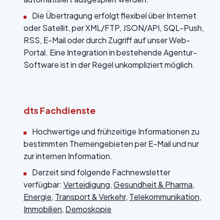
Die Übertragung erfolgt flexibel über Internet
oder Satellit, per XML/FTP, JSON/API, SQL-Push,
RSS, E-Mail oder durch Zugriff auf unser Web-
Portal. Eine Integration in bestehende Agentur-
Software ist in der Regel unkompliziert möglich.
dts Fachdienste
Hochwertige und frühzeitige Informationen zu
bestimmten Themengebieten per E-Mail und nur
zur internen Information.
Derzeit sind folgende Fachnewsletter
verfügbar:
Verteidigung
,
Gesundheit & Pharma
,
Energie
,
Transport & Verkehr
,
Telekommunikation
,
Immobilien
,
Demoskopie