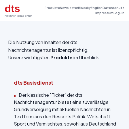
dts
Produkte
Newsletter
Bluesky
English
Datenschutz
Impressum
Log-In
Nachrichtenagentur
Die Nutzung von Inhalten der dts
Nachrichtenagentur ist lizenzpflichtig.
Unsere wichtigsten
Produkte
im Überblick:
dts Basisdienst
Der klassische "Ticker" der dts
Nachrichtenagentur bietet eine zuverlässige
Grundversorgung mit aktuellen Nachrichten in
Textform aus den Ressorts Politik, Wirtschaft,
Sport und Vermischtes, sowohl aus Deutschland