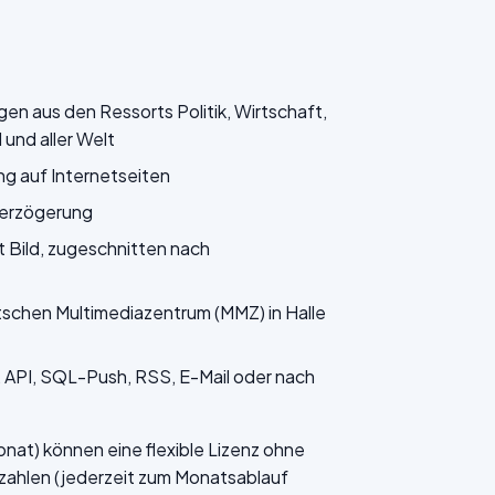
n aus den Ressorts Politik, Wirtschaft,
und aller Welt
ng auf Internetseiten
verzögerung
 Bild, zugeschnitten nach
tschen Multimediazentrum (MMZ) in Halle
API, SQL-Push, RSS, E-Mail oder nach
at) können eine flexible Lizenz ohne
ezahlen (jederzeit zum Monatsablauf