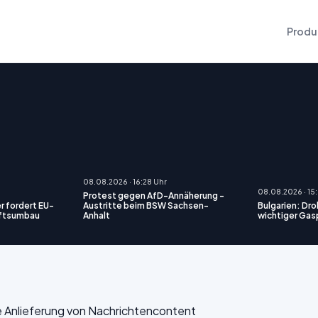
Produ
08.08.2026 · 16:28 Uhr
08.08.2026 · 15
Protest gegen AfD-Annäherung -
r fordert EU-
Austritte beim BSW Sachsen-
Bulgarien: Dro
aftsumbau
Anhalt
wichtiger Gas
die Anlieferung von Nachrichtencontent