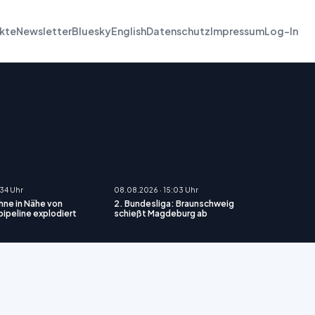
kte
Newsletter
Bluesky
English
Datenschutz
Impressum
Log-In
:34 Uhr
08.08.2026 · 15:03 Uhr
hne in Nähe von
2. Bundesliga: Braunschweig
pipeline explodiert
schießt Magdeburg ab