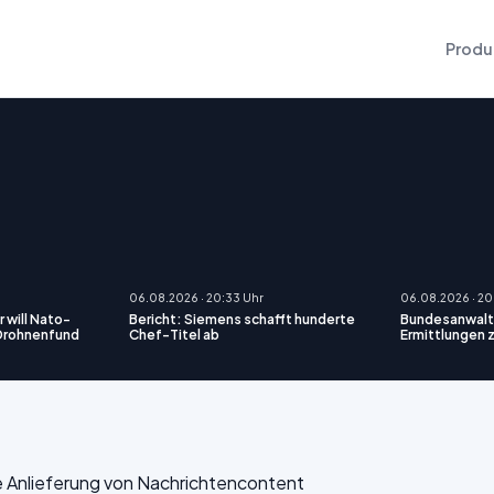
Produ
06.08.2026 · 20:33 Uhr
06.08.2026 · 20
 will Nato-
Bericht: Siemens schafft hunderte
Bundesanwalt
 Drohnenfund
Chef-Titel ab
Ermittlungen 
die Anlieferung von Nachrichtencontent