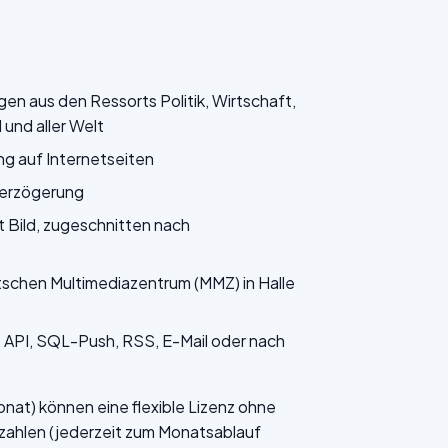
n aus den Ressorts Politik, Wirtschaft,
und aller Welt
ng auf Internetseiten
verzögerung
 Bild, zugeschnitten nach
tschen Multimediazentrum (MMZ) in Halle
API, SQL-Push, RSS, E-Mail oder nach
at) können eine flexible Lizenz ohne
ezahlen (jederzeit zum Monatsablauf