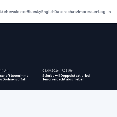
kte
Newsletter
Bluesky
English
Datenschutz
Impressum
Log-In
:14 Uhr
06.08.2026 · 19:23 Uhr
schaft übernimmt
Schulze will Doppelstaatler bei
zu Drohnenvorfall
Terrorverdacht abschieben