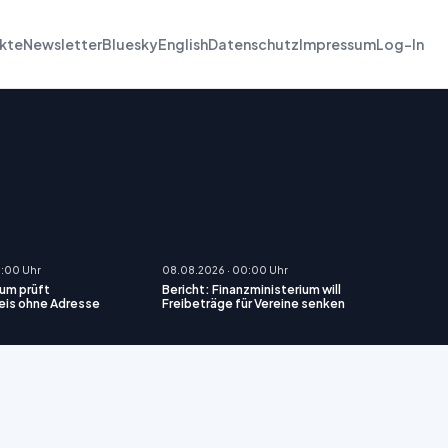
kte
Newsletter
Bluesky
English
Datenschutz
Impressum
Log-In
0:00 Uhr
08.08.2026 · 00:00 Uhr
ium prüft
Bericht: Finanzministerium will
eis ohne Adresse
Freibeträge für Vereine senken