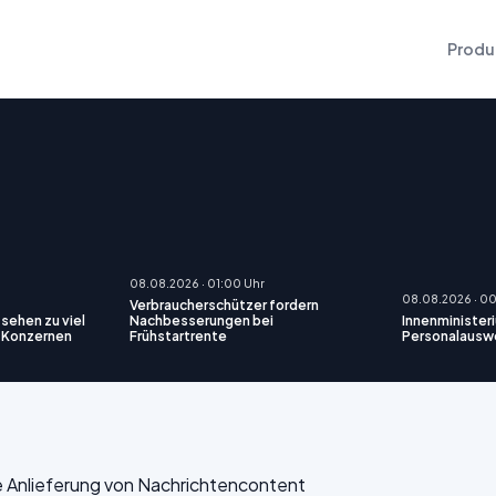
Produ
08.08.2026 · 01:00 Uhr
08.08.2026 · 0
Verbraucherschützer fordern
 sehen zu viel
Nachbesserungen bei
Innenminister
h-Konzernen
Frühstartrente
Personalausw
die Anlieferung von Nachrichtencontent