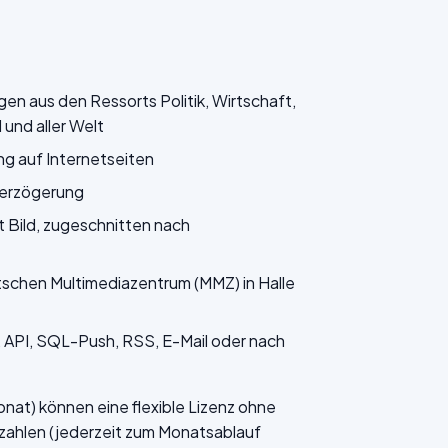
n aus den Ressorts Politik, Wirtschaft,
und aller Welt
ng auf Internetseiten
verzögerung
 Bild, zugeschnitten nach
tschen Multimediazentrum (MMZ) in Halle
API, SQL-Push, RSS, E-Mail oder nach
at) können eine flexible Lizenz ohne
ezahlen (jederzeit zum Monatsablauf