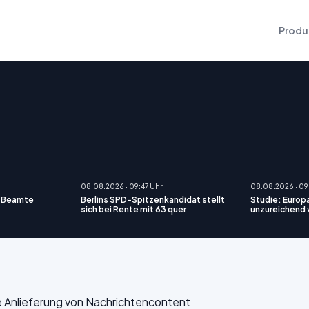
Produ
08.08.2026 · 09:47 Uhr
08.08.2026 · 09
r Beamte
Berlins SPD-Spitzenkandidat stellt
Studie: Europ
sich bei Rente mit 63 quer
unzureichend 
die Anlieferung von Nachrichtencontent