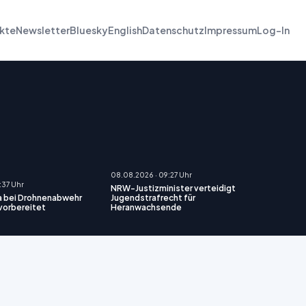
kte
Newsletter
Bluesky
English
Datenschutz
Impressum
Log-In
08.08.2026 · 09:27 Uhr
:37 Uhr
NRW-Justizminister verteidigt
a bei Drohnenabwehr
Jugendstrafrecht für
vorbereitet
Heranwachsende